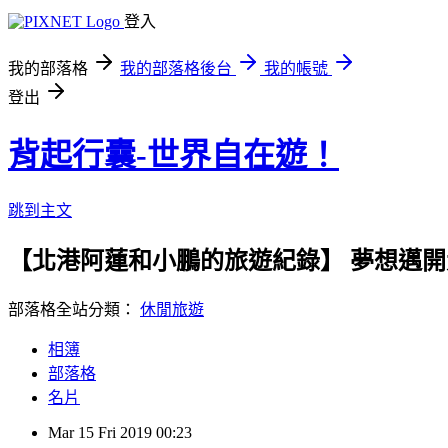
登入
我的部落格
我的部落格後台
我的帳號
登出
背起行囊-世界自在遊！
跳到主文
【北港阿蓮和小鵬的旅遊紀錄】 夢想邁
部落格全站分類：
休閒旅遊
相簿
部落格
名片
Mar
15
Fri
2019
00:23