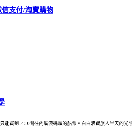
/微信支付/淘寶購物
。
學
竟只能買到14:10開往內厝澳碼頭的船票。白白浪費旅人半天的光