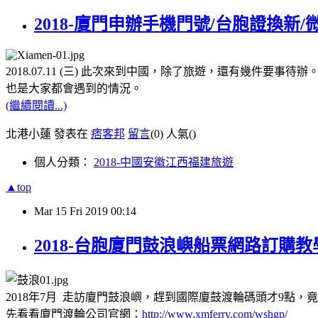
2018-廈門申辦手機門號/台胞證換新
2018.07.11 (三) 此次來到中國，除了旅遊，還有幾件要事待辦
也是大家都會遇到的情況。
(繼續閱讀...)
北港小蓮 發表在
痞客邦
留言
(0)
人氣(
)
個人分類：
2018-中國安徽江西福建旅遊
▲top
Mar
15
Fri
2019
00:14
2018-台胞廈門鼓浪嶼船票網路訂購教
2018年7月 走訪廈門鼓浪嶼，趕到國際廈鼓渡輪碼頭才9點，
先看看廈門渡輪公司官網：
http://www.xmferry.com/wshgp/