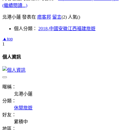
(繼續閱讀...)
北港小蓮 發表在
痞客邦
留言
(2)
人氣(
)
個人分類：
2018-中國安徽江西福建旅遊
▲top
1
個人資訊
暱稱：
北港小蓮
分類：
休閒旅遊
好友：
累積中
地區：