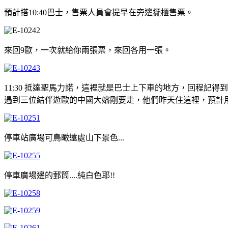
預計搭10:40巴士，售票人員會提早在旁邊擺櫃售票。
來回9歐，一次就給你兩張票，來回各用一張。
11:30 抵達聖馬力諾，這裡就是巴士上下車的地方，回程記得
遇到三位結伴遊歐的中國大嬸剛要走，他們昨天住這裡，預計
停車站廣場可鳥瞰遠處山下景色...
停車廣場邊的郵筒....純白色耶!!