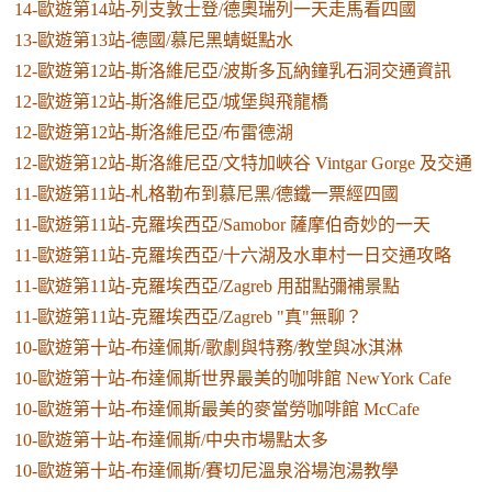
14-歐遊第14站-列支敦士登/德奧瑞列一天走馬看四國
13-歐遊第13站-德國/慕尼黑蜻蜓點水
12-歐遊第12站-斯洛維尼亞/波斯多瓦納鐘乳石洞交通資訊
12-歐遊第12站-斯洛維尼亞/城堡與飛龍橋
12-歐遊第12站-斯洛維尼亞/布雷德湖
12-歐遊第12站-斯洛維尼亞/文特加峽谷 Vintgar Gorge 及交通
11-歐遊第11站-札格勒布到慕尼黑/德鐵一票經四國
11-歐遊第11站-克羅埃西亞/Samobor 薩摩伯奇妙的一天
11-歐遊第11站-克羅埃西亞/十六湖及水車村一日交通攻略
11-歐遊第11站-克羅埃西亞/Zagreb 用甜點彌補景點
11-歐遊第11站-克羅埃西亞/Zagreb "真"無聊？
10-歐遊第十站-布達佩斯/歌劇與特務/教堂與冰淇淋
10-歐遊第十站-布達佩斯世界最美的咖啡館 NewYork Cafe
10-歐遊第十站-布達佩斯最美的麥當勞咖啡館 McCafe
10-歐遊第十站-布達佩斯/中央市場點太多
10-歐遊第十站-布達佩斯/賽切尼溫泉浴場泡湯教學