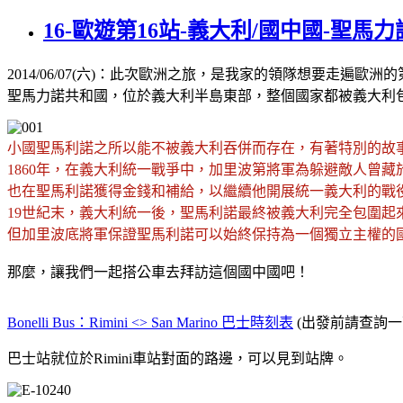
16-歐遊第16站-義大利/國中國-聖馬力
2014/06/07(六)：此次歐洲之旅，是我家的領隊想要走遍歐洲
聖馬力諾共和國，位於義大利半島東部，整個國家都被義大利包圍屬於
小國聖馬利諾之所以能不被義大利吞併而存在，有著特別的故
1860年，在義大利統一戰爭中，加里波第將軍為躲避敵人曾藏
也在聖馬利諾獲得金錢和補給，以繼續他開展統一義大利的戰
19世紀末，義大利統一後，聖馬利諾最終被義大利完全包圍起
但加里波底將軍保證聖馬利諾可以始終保持為一個獨立主權的
那麼，讓我們一起搭公車去拜訪這個國中國吧！
Bonelli Bus：Rimini <> San Marino 巴士時刻表
(出發前請查詢一下
巴士站就位於Rimini車站對面的路邊，可以見到站牌。