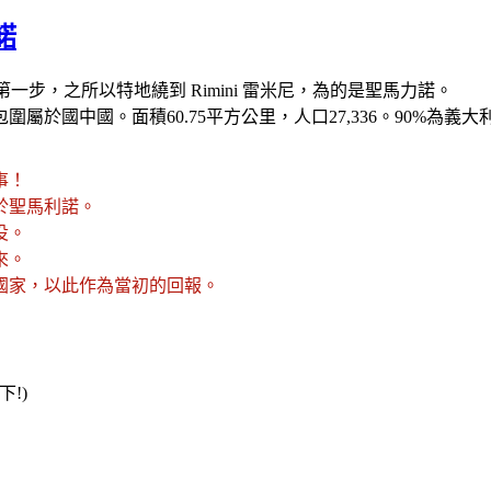
諾
的第一步，之所以特地繞到 Rimini 雷米尼，為的是聖馬力諾。
國中國。面積60.75平方公里，人口27,336。90%為義大利
事！
於聖馬利諾。
役。
來。
國家，以此作為當初的回報。
!)