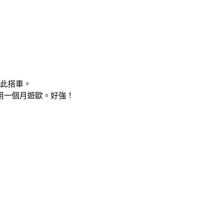
到此搭車。
用一個月遊歐。好強！