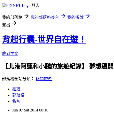
登入
我的部落格
我的部落格後台
我的帳號
登出
背起行囊-世界自在遊！
跳到主文
【北港阿蓮和小鵬的旅遊紀錄】 夢想邁
部落格全站分類：
休閒旅遊
相簿
部落格
名片
Jun
07
Sat
2014
08:10