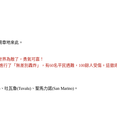
周章地來此。
世界為敵了，勇氣可嘉！
進行了「無差別轟炸」，有60名平民遇難，100餘人受傷。這
吐瓦魯(Tuvalu)、聖馬力諾(San Marino)。