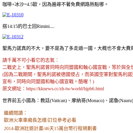
咖啡+冰沙=4.5歐，因為遍尋不著免費網路熱點哪。
搭14:15的巴士回Rimini....
聖馬力諾真的不大，要不是為了多走過一國，大概也不會大費
請千萬不可小看它的志氣：
二戰史上，聖馬利諾曾同時向同盟國和軸心國宣戰，等於與全
(因為二戰期間，聖馬利諾被德國侵占，而英國空軍對聖馬利諾
宣布，同時向同盟國和軸心國宣戰。酷喔！)
原文網址：https://kknews.cc/zh-tw/world/bjpb6.html
世界前五小國為：教廷(Vatican)、摩納哥(Monaco)、諾魯(Nauru)、
繼續閱讀：
歐洲火車車廂長怎樣/訂位參考必看
2014-歐洲壯遊計畫/46天15萬台幣行程規劃書